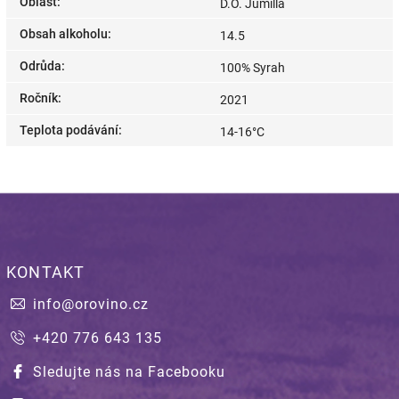
Oblast
:
D.O. Jumilla
Obsah alkoholu
:
14.5
Odrůda
:
100% Syrah
Ročník
:
2021
Teplota podávání
:
14-16°C
KONTAKT
info
@
orovino.cz
+420 776 643 135
Sledujte nás na Facebooku