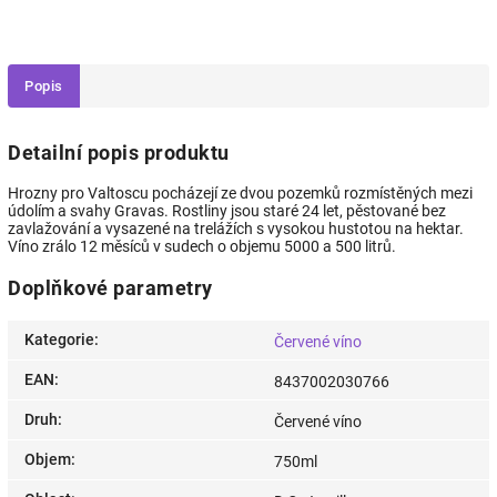
Popis
Detailní popis produktu
Hrozny pro Valtoscu pocházejí ze dvou pozemků rozmístěných mezi
údolím a svahy Gravas. Rostliny jsou staré 24 let, pěstované bez
zavlažování a vysazené na trelážích s vysokou hustotou na hektar.
Víno zrálo 12 měsíců v sudech o objemu 5000 a 500 litrů.
Doplňkové parametry
Kategorie
:
Červené víno
EAN
:
8437002030766
Druh
:
Červené víno
Objem
:
750ml