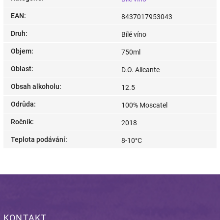
EAN
:
8437017953043
Druh
:
Bílé víno
Objem
:
750ml
Oblast
:
D.O. Alicante
Obsah alkoholu
:
12.5
Odrůda
:
100% Moscatel
Ročník
:
2018
Teplota podávání
:
8-10°C
KONTAKT