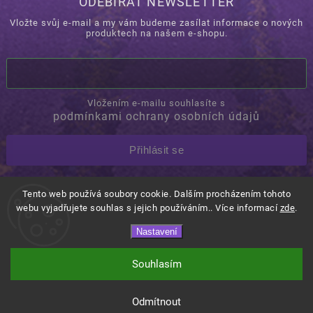
ODEBÍRAT NEWSLETTER
Vložte svůj e-mail a my vám budeme zasílat informace o nových
produktech na našem e-shopu.
Vložením e-mailu souhlasíte s
podmínkami ochrany osobních údajů
Přihlásit se
Tento web používá soubory cookie. Dalším procházením tohoto
Copyright 2026
Orovino.cz
. Všechna práva vyhrazena.
webu vyjadřujete souhlas s jejich používáním.. Více informací
zde
.
Shoptet
Shoptak.cz.
Vytvořil
| Design
Nastavení
Souhlasím
Doprava ZDARMA od 3 000 Kč!
Odmítnout