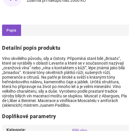
Zdarma při nákupu nad 2000 Kč!
Popis
Detailní popis produktu
Víno skvělého původu, síly a čistoty. Připomíná staré bílé „Brisats“,
které se vyráběly v oblasti Levante a které se v současnosti nazývají
„oranžová vína“ nebo „vína s kontaktem s kůží“, lépe známá jako bílá
„brisados“. Krásné tóny okvětních plátků růží, sušených růží,
pomeranče a citrusů. Na patře je široké a svěží s krásnými tóny
heřmánkového nálevu, kamenného čaje a jablek. Určitá struktura,
která ho připravuje na život po mnoho let a je velmi minerální. Víno
velkého charakteru, síly a duše. Vyrobeno podle prastaré tradice
výroby bílých vín macerací moštu se slupkou. Muscat z Abargues, Pla
de Lliber a Benimei. Macerace a vinifikace Moscatelu v amforách
(sklenicích) mistrem Juanem Padillou.
Doplňkové parametry
Kategorie
:
Bílé víno