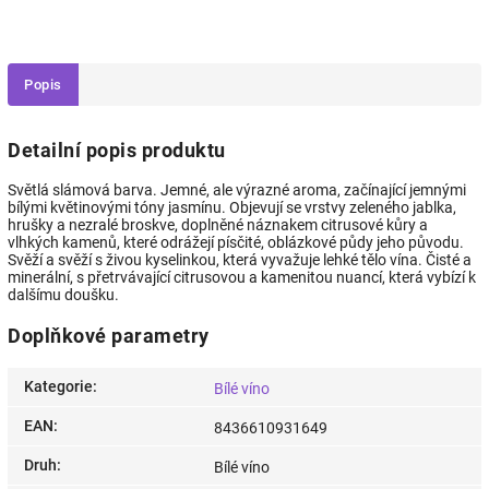
Popis
Detailní popis produktu
Světlá slámová barva. Jemné, ale výrazné aroma, začínající jemnými
bílými květinovými tóny jasmínu. Objevují se vrstvy zeleného jablka,
hrušky a nezralé broskve, doplněné náznakem citrusové kůry a
vlhkých kamenů, které odrážejí písčité, oblázkové půdy jeho původu.
Svěží a svěží s živou kyselinkou, která vyvažuje lehké tělo vína. Čisté a
minerální, s přetrvávající citrusovou a kamenitou nuancí, která vybízí k
dalšímu doušku.
Doplňkové parametry
Kategorie
:
Bílé víno
EAN
:
8436610931649
Druh
:
Bílé víno