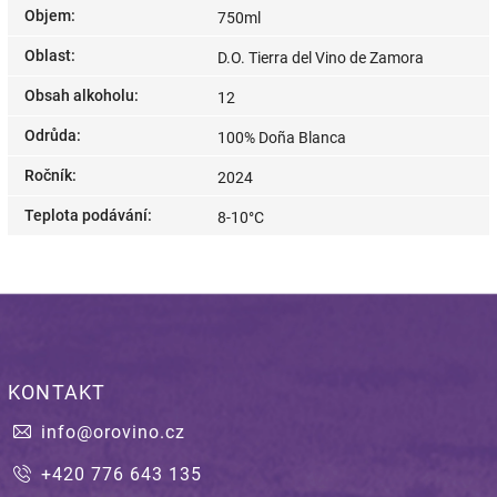
Objem
:
750ml
Oblast
:
D.O. Tierra del Vino de Zamora
Obsah alkoholu
:
12
Odrůda
:
100% Doña Blanca
Ročník
:
2024
Teplota podávání
:
8-10°C
KONTAKT
info
@
orovino.cz
+420 776 643 135