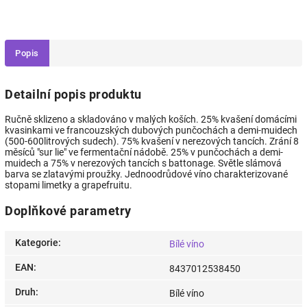
Popis
Detailní popis produktu
Ručně sklizeno a skladováno v malých koších. 25% kvašení domácími
kvasinkami ve francouzských dubových punčochách a demi-muidech
(500-600litrových sudech). 75% kvašení v nerezových tancích. Zrání 8
měsíců "sur lie" ve fermentační nádobě. 25% v punčochách a demi-
muidech a 75% v nerezových tancích s battonage. Světle slámová
barva se zlatavými proužky. Jednoodrůdové víno charakterizované
stopami limetky a grapefruitu.
Doplňkové parametry
Kategorie
:
Bílé víno
EAN
:
8437012538450
Druh
:
Bílé víno