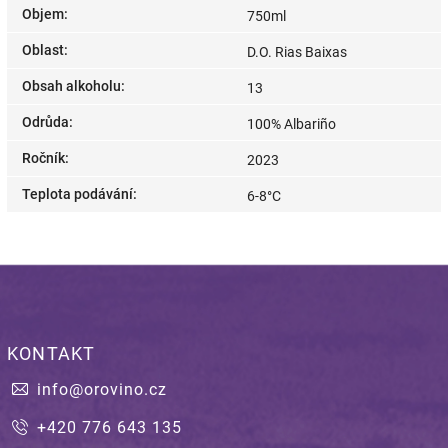
Objem
:
750ml
Oblast
:
D.O. Rias Baixas
Obsah alkoholu
:
13
Odrůda
:
100% Albariño
Ročník
:
2023
Teplota podávání
:
6-8°C
KONTAKT
info
@
orovino.cz
+420 776 643 135