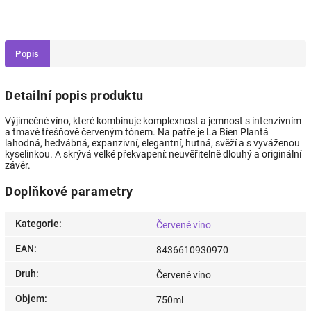
Popis
Detailní popis produktu
Výjimečné víno, které kombinuje komplexnost a jemnost s intenzivním
a tmavě třešňově červeným tónem. Na patře je La Bien Plantá
lahodná, hedvábná, expanzivní, elegantní, hutná, svěží a s vyváženou
kyselinkou. A skrývá velké překvapení: neuvěřitelně dlouhý a originální
závěr.
Doplňkové parametry
Kategorie
:
Červené víno
EAN
:
8436610930970
Druh
:
Červené víno
Objem
:
750ml