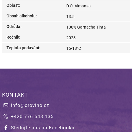
Oblast
:
D.O. Almansa
Obsah alkoholu
:
13.5
Odrůda
:
100% Garnacha Tinta
Ročník
:
2023
Teplota podávání
:
15-18°C
KONTAKT
info
@
orovino.cz
+420 776 643 135
Sledujte nás na Facebooku