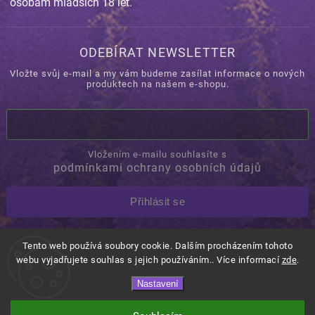
osobám mladších 18 let.
ODEBÍRAT NEWSLETTER
Vložte svůj e-mail a my vám budeme zasílat informace o nových
produktech na našem e-shopu.
Vložením e-mailu souhlasíte s
podmínkami ochrany osobních údajů
Přihlásit se
Tento web používá soubory cookie. Dalším procházením tohoto
Copyright 2026
Orovino.cz
. Všechna práva vyhrazena.
webu vyjadřujete souhlas s jejich používáním.. Více informací
zde
.
Shoptet
Shoptak.cz.
Vytvořil
| Design
Nastavení