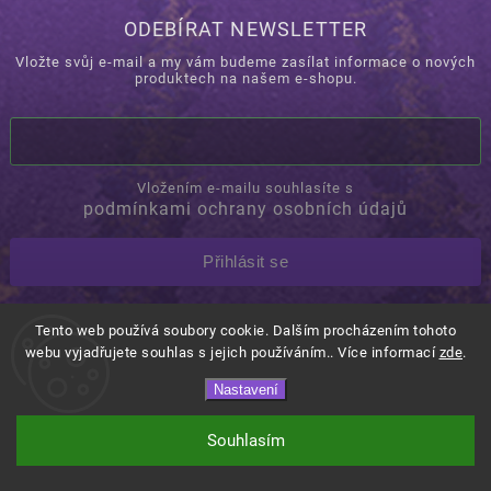
ODEBÍRAT NEWSLETTER
Vložte svůj e-mail a my vám budeme zasílat informace o nových
produktech na našem e-shopu.
Vložením e-mailu souhlasíte s
podmínkami ochrany osobních údajů
Přihlásit se
Tento web používá soubory cookie. Dalším procházením tohoto
Copyright 2026
Orovino.cz
. Všechna práva vyhrazena.
webu vyjadřujete souhlas s jejich používáním.. Více informací
zde
.
Shoptet
Shoptak.cz.
Vytvořil
| Design
Nastavení
Souhlasím
Doprava ZDARMA od 3 000 Kč!