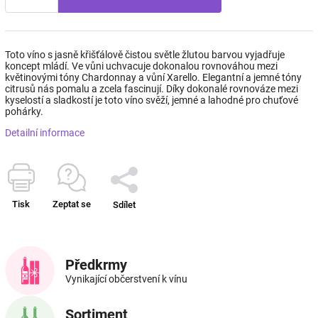
Toto víno s jasně křišťálově čistou světle žlutou barvou vyjadřuje
koncept mládí. Ve vůni uchvacuje dokonalou rovnováhou mezi
květinovými tóny Chardonnay a vůní Xarello. Elegantní a jemné tóny
citrusů nás pomalu a zcela fascinují. Díky dokonalé rovnováze mezi
kyselostí a sladkostí je toto víno svěží, jemné a lahodné pro chuťové
pohárky.
Detailní informace
Tisk
Zeptat se
Sdílet
Předkrmy
Vynikající občerstvení k vínu
Sortiment