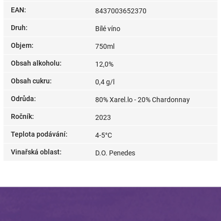
EAN
:
8437003652370
Druh
:
Bílé víno
Objem
:
750ml
Obsah alkoholu
:
12,0%
Obsah cukru
:
0,4 g/l
Odrůda
:
80% Xarel.lo - 20% Chardonnay
Ročník
:
2023
Teplota podávání
:
4-5°С
Vinařská oblast
:
D.O. Penedes