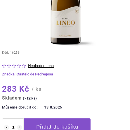
Kód:
16296
Neohodnoceno
Značka:
Castelo de Pedregosa
283 Kč
/ ks
Skladem
(>12 ks)
Můžeme doručit do:
13.8.2026
Přidat do košíku