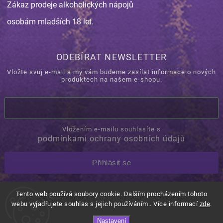
Zákaz prodeje alkoholických nápojů
osobám mladších 18 let.
ODEBÍRAT NEWSLETTER
Vložte svůj e-mail a my vám budeme zasílat informace o nových
produktech na našem e-shopu.
Vložením e-mailu souhlasíte s
podmínkami ochrany osobních údajů
Přihlásit se
Tento web používá soubory cookie. Dalším procházením tohoto
Copyright 2026
Orovino.cz
. Všechna práva vyhrazena.
webu vyjadřujete souhlas s jejich používáním.. Více informací
zde
.
Shoptet
Shoptak.cz.
Vytvořil
| Design
Nastavení