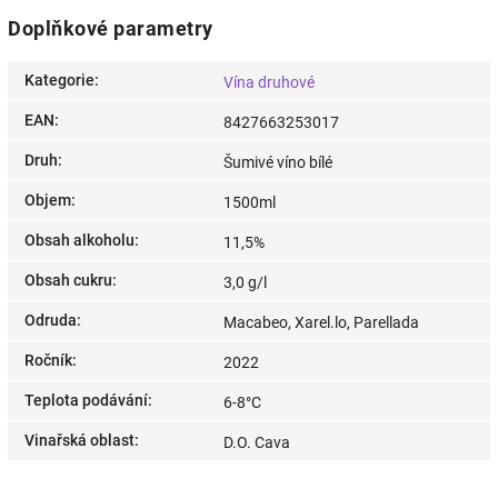
Doplňkové parametry
Kategorie
:
Vína druhové
EAN
:
8427663253017
Druh
:
Šumivé víno bílé
Objem
:
1500ml
Obsah alkoholu
:
11,5%
Obsah cukru
:
3,0 g/l
Odruda
:
Macabeo, Xarel.lo, Parellada
Ročník
:
2022
Teplota podávání
:
6-8°C
Vinařská oblast
:
D.O. Cava