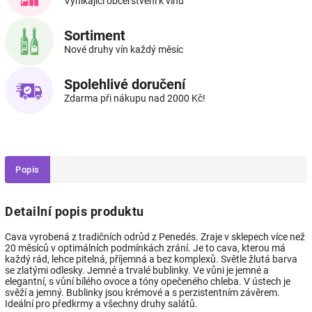
Vynikající občerstvení k vínu
Sortiment
Nové druhy vín každý měsíc
Spolehlivé doručení
Zdarma při nákupu nad 2000 Kč!
Popis
Detailní popis produktu
Cava vyrobená z tradičních odrůd z Penedés. Zraje v sklepech více než
20 měsíců v optimálních podmínkách zrání. Je to cava, kterou má
každý rád, lehce pitelná, příjemná a bez komplexů. Světle žlutá barva
se zlatými odlesky. Jemné a trvalé bublinky. Ve vůni je jemné a
elegantní, s vůní bílého ovoce a tóny opečeného chleba. V ústech je
svěží a jemný. Bublinky jsou krémové a s perzistentním závěrem.
Ideální pro předkrmy a všechny druhy salátů.